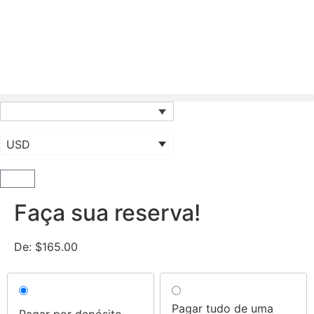
USD
Faça sua reserva!
De:
$
165.00
Choose
your
Pagar tudo de uma
Pagar por depósito
payment