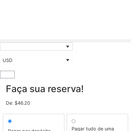
USD
Faça sua reserva!
De:
$
46.20
Choose
your
Pagar tudo de uma
Pagar por depósito
payment