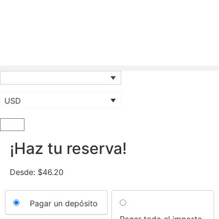
USD
¡Haz tu reserva!
Desde:
$
46.20
Choose
Pagar un depósito
your
Pagar todo el importe
payment