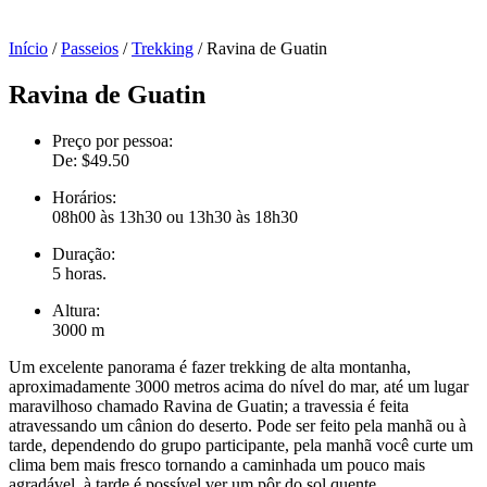
Início
/
Passeios
/
Trekking
/ Ravina de Guatin
Ravina de Guatin
Preço por pessoa:
De:
$
49.50
Horários:
08h00 às 13h30 ou 13h30 às 18h30
Duração:
5 horas.
Altura:
3000 m
Um excelente panorama é fazer trekking de alta montanha,
aproximadamente 3000 metros acima do nível do mar, até um lugar
maravilhoso chamado Ravina de Guatin; a travessia é feita
atravessando um cânion do deserto. Pode ser feito pela manhã ou à
tarde, dependendo do grupo participante, pela manhã você curte um
clima bem mais fresco tornando a caminhada um pouco mais
agradável, à tarde é possível ver um pôr do sol quente.