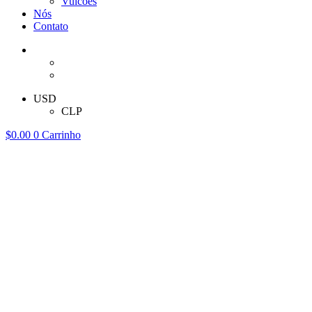
Vulcões
Nós
Contato
USD
CLP
$
0.00
0
Carrinho