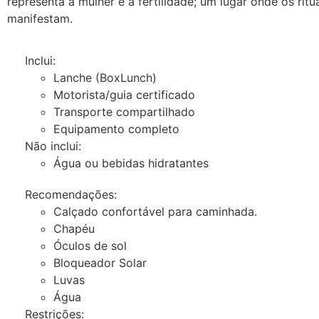
representa a mulher e a fertilidade; um lugar onde os ritu
manifestam.
Inclui:
Lanche (BoxLunch)
Motorista/guia certificado
Transporte compartilhado
Equipamento completo
Não inclui:
Água ou bebidas hidratantes
Recomendações:
Calçado confortável para caminhada.
Chapéu
Óculos de sol
Bloqueador Solar
Luvas
Água
Restrições: