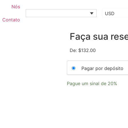
Nós
USD
Contato
Faça sua rese
De:
$
132.00
Choose
Pagar por depósito
your
payment
Pague um sinal de
20%
option