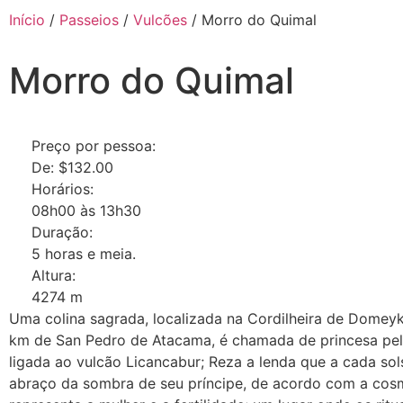
Início
/
Passeios
/
Vulcões
/ Morro do Quimal
Morro do Quimal
Preço por pessoa:
De:
$
132.00
Horários:
08h00 às 13h30
Duração:
5 horas e meia.
Altura:
4274 m
Uma colina sagrada, localizada na Cordilheira de Dome
km de San Pedro de Atacama, é chamada de princesa pel
ligada ao vulcão Licancabur; Reza a lenda que a cada sol
abraço da sombra de seu príncipe, de acordo com a cos