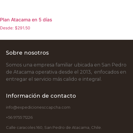
Plan Atacama en 5 días
Desde:
$
291.50
Sobre nosotros
Somos una empresa familiar ubicada en San Pedro
de Atacama operativa desde el 2013, enfocados en
entregar el servicio más calido e integral.
Información de contacto
info@expedicionesccapcha.com
+56 9755 71226
Calle caracoles 160, San Pedro de Atacama, Chile.